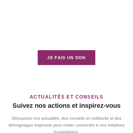
Votre don change une vie aujourd’hui
Votre geste n’est pas seulement une aide matérielle, il est un acte
d’amour et de solidarité qui ouvre la voie à un avenir meilleur.
JE FAIS UN DON
ACTUALITÉS ET CONSEILS
Suivez nos actions et inspirez-vous
Découvrez nos actualités, des conseils en solidarité et des
témoignages inspirants pour rester connectés à nos initiatives
humanitaires.