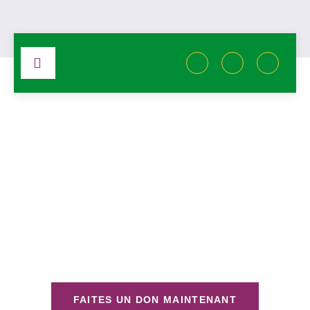
Un avenir meilleur commence par un
geste solidaire
Depuis plus de 10 ans, l’Association
MÔGÔ TE SI KONGÔLA
agit en Côte d’Ivoire pour lutter contre la faim, soutenir les
familles vulnérables et offrir aux enfants défavorisés une chance
de poursuivre leur scolarité.
FAITES UN DON MAINTENANT