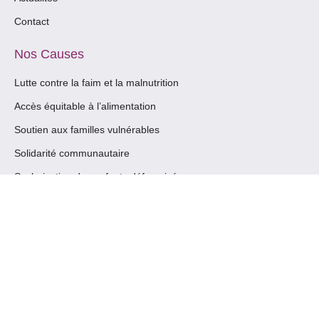
Contact
Nos Causes
Lutte contre la faim et la malnutrition
Accès équitable à l’alimentation
Soutien aux familles vulnérables
Solidarité communautaire
Scolarisation des enfants défavorisés
Nos cordonnés
Commune d'anyama
(+225) 05 45 89 37 14
contact@mogotesikongola.org